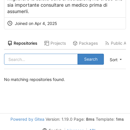
sia importante consultare un medico prima di
assumerli.
Joined on
Apr 4, 2025
Repositories
Projects
Packages
Public Act
Search
Sort
No matching repositories found.
Powered by Gitea
Version: 1.19.0 Page:
8ms
Template:
1ms